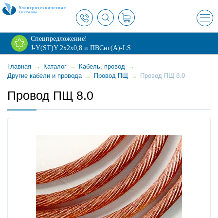
×
Спецпредложение!
J-Y(ST)Y 2х2х0,8 и ПВСнг(А)-LS
Главная
→
Каталог
→
Кабель, провод
→
Другие кабели и провода
→
Провод ПЩ
→
Провод ПЩ 8.0
Провод ПЩ 8.0